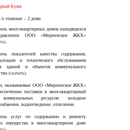
тарый Буян
2-х этажные – 2 дома
ень многоквартирных домов находящихся
правлении ООО «Мирненское ЖКХ»
ать
).
чень показателей качества содержания,
луатации и технического обслуживания
х зданий и объектов коммунального
ства (
скачать
).
ги, оказываемые ООО «Мирненское ЖКХ»
беспечению поставки в многоквартирный
коммунальных ресурсов: холодное
набжение, водоотведение, отопление.
чень услуг по содержанию и ремонту
го имущества в многоквартирном доме
ать
).