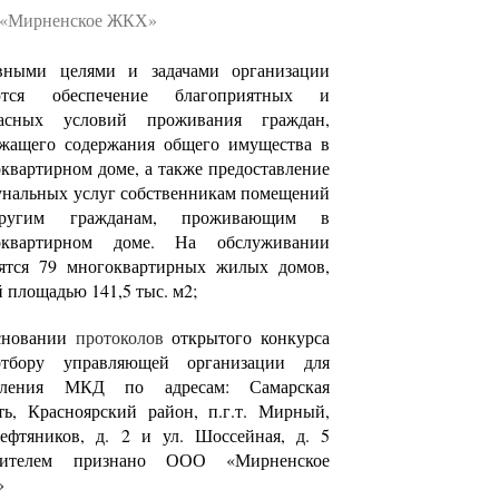
«Мирненское ЖКХ»
вными целями и задачами организации
ются обеспечение благоприятных и
пасных условий проживания граждан,
ежащего содержания общего имущества в
квартирном доме, а также предоставление
нальных услуг собственникам помещений
ругим гражданам, проживающим в
оквартирном доме. На обслуживании
дятся 79 многоквартирных жилых домов,
 площадью 141,5 тыс. м2;
сновании
протоколов
открытого конкурса
тбору управляющей организации для
вления МКД по адресам: Самарская
ть, Красноярский район, п.г.т. Мирный,
ефтяников, д. 2 и ул. Шоссейная, д. 5
дителем признано ООО «Мирненское
»