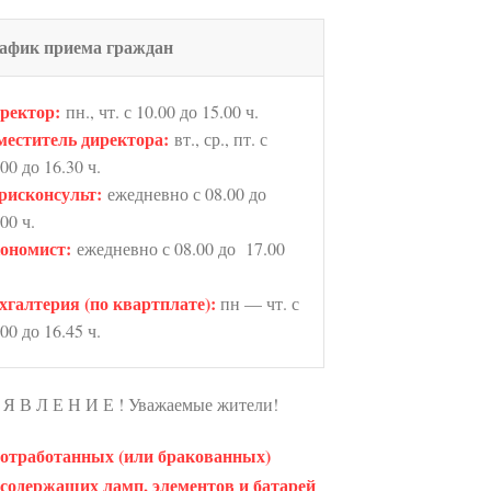
афик приема граждан
ректор:
пн., чт. с 10.00 до 15.00 ч.
меститель директора:
вт., ср., пт. с
.00 до 16.30 ч.
исконсульт:
ежедневно с 08.00 до
00 ч.
ономист:
ежедневно с 08.00 до 17.00
хгалтерия (по квартплате):
пн — чт. с
.00 до 16.45 ч.
 Я В Л Е Н И Е ! Уважаемые жители!
 отработанных (или бракованных)
содержащих ламп, элементов и батарей