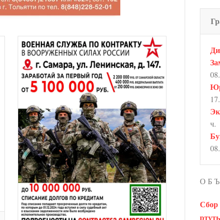
Гр
Ди
За
08
Юр
17.
Эк
ч.
Бу
08
О Б Ъ
Сбор
ртуть