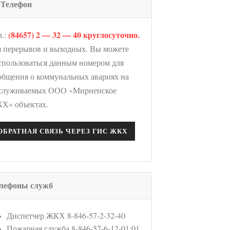
Телефон
(84657) 2 — 32 — 40 круглосуточно.
л.:
з перерывов и выходных. Вы можете
спользоваться данным номером для
общения о коммунальных авариях на
служиваемых ООО «Мирненское
Х» объектах.
ОБРАТНАЯ СВЯЗЬ ЧЕРЕЗ ГИС ЖКХ
лефоны служб
Диспетчер ЖКХ 8-846-57-2-32-40
Пожарная служба 8-846-57-6-12-01;01