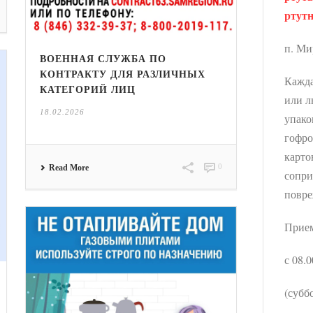
ртутн
п. Ми
ВОЕННАЯ СЛУЖБА ПО
КОНТРАКТУ ДЛЯ РАЗЛИЧНЫХ
Кажда
КАТЕГОРИЙ ЛИЦ
или л
18.02.2026
упако
гофро
карто
0
Read More
сопри
повре
Прием
с 08.0
(субб