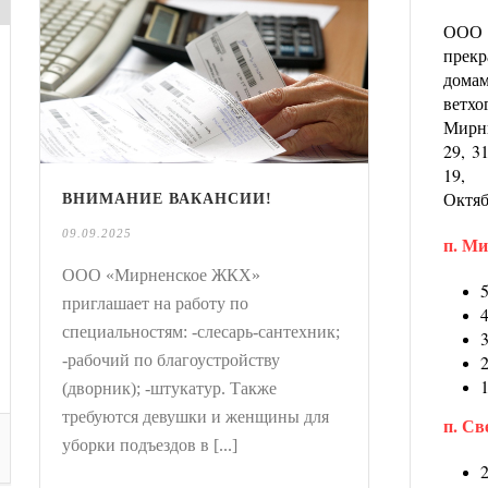
ООО 
прек
дома
ветхо
Мирны
29, 3
19, 
Октяб
ВНИМАНИЕ ВАКАНСИИ!
09.09.2025
п. М
ООО «Мирненское ЖКХ»
приглашает на работу по
специальностям: -слесарь-сантехник;
-рабочий по благоустройству
(дворник); -штукатур. Также
требуются девушки и женщины для
п. Св
уборки подъездов в [...]