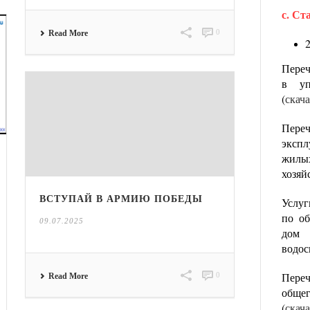
с. С
0
Read More
Переч
в у
(
скач
Пере
эксп
жилы
хозяй
ВСТУПАЙ В АРМИЮ ПОБЕДЫ
Услу
по о
09.07.2025
дом 
водос
Пере
0
Read More
обще
(
скач