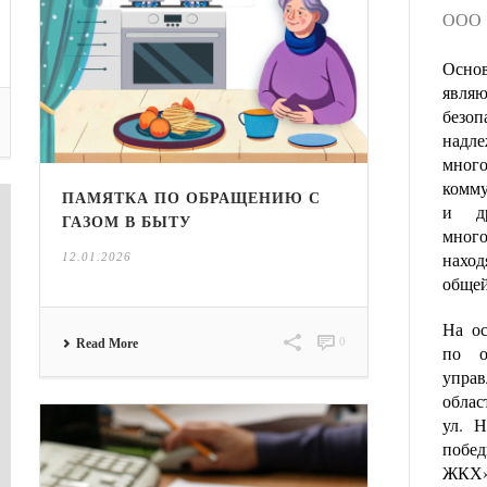
ООО 
Осно
явля
безо
надл
много
комму
ПАМЯТКА ПО ОБРАЩЕНИЮ С
и д
ГАЗОМ В БЫТУ
мног
нахо
12.01.2026
общей
На о
0
Read More
по о
упра
облас
ул. Н
побе
ЖКХ