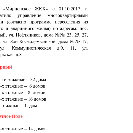
«Мирненское ЖКХ» c 01.10.2017 г.
ратило управление многоквартирными
ми (согласно программе переселения из
го и аварийного жилья) по адресам: пос.
й, ул. Нефтяников, дома №№ 23, 25, 27,
1, ул. Зои Космодемьянской, дома №№ 17,
ул. Коммунистическая д.9, 11, ул.
рьская, д.8
ирный
5-ти этажные – 32 дома
4-х этажные – 6 домов
3-х этажные – 8 домов
2-х этажные – 16 домов
1-этажные – 1 дом
етлое Поле
2-х этажные – 14 домов